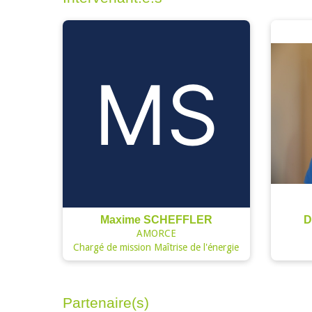
Maxime SCHEFFLER
D
AMORCE
Chargé de mission Maîtrise de l'énergie
Partenaire(s)