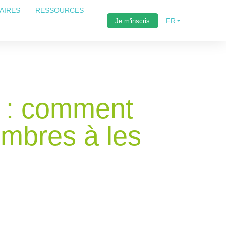
AIRES
RESSOURCES
FR
Je m'inscris
e : comment
embres à les