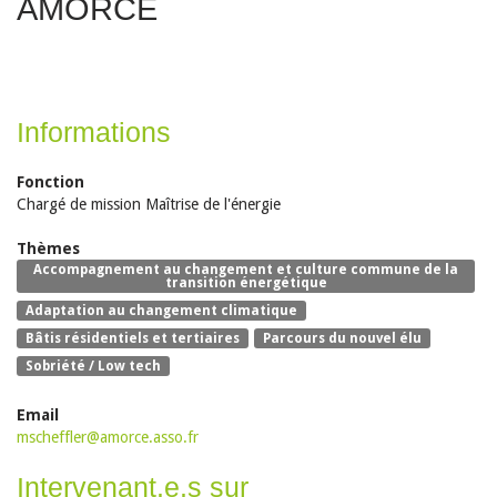
AMORCE
Informations
Fonction
Chargé de mission Maîtrise de l'énergie
Thèmes
Accompagnement au changement et culture commune de la
transition énergétique
Adaptation au changement climatique
Bâtis résidentiels et tertiaires
Parcours du nouvel élu
Sobriété / Low tech
Email
mscheffler@amorce.asso.fr
Intervenant.e.s sur