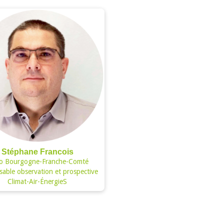
Stéphane Francois
o Bourgogne-Franche-Comté
able observation et prospective
Climat-Air-ÉnergieS