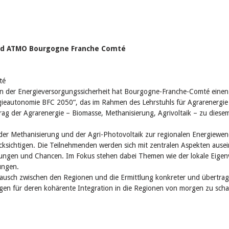
und ATMO Bourgogne Franche Comté
té
der Energieversorgungssicherheit hat Bourgogne-Franche-Comté einen Kur
ieautonomie BFC 2050“, das im Rahmen des Lehrstuhls für Agrarenergie d
trag der Agrarenergie – Biomasse, Methanisierung, Agrivoltaik – zu die
 der Methanisierung und der Agri-Photovoltaik zur regionalen Energiew
ücksichtigen. Die Teilnehmenden werden sich mit zentralen Aspekten ausein
ungen und Chancen. Im Fokus stehen dabei Themen wie der lokale Eigenve
ungen.
ch zwischen den Regionen und die Ermittlung konkreter und übertragbarer
gen für deren kohärente Integration in die Regionen von morgen zu scha