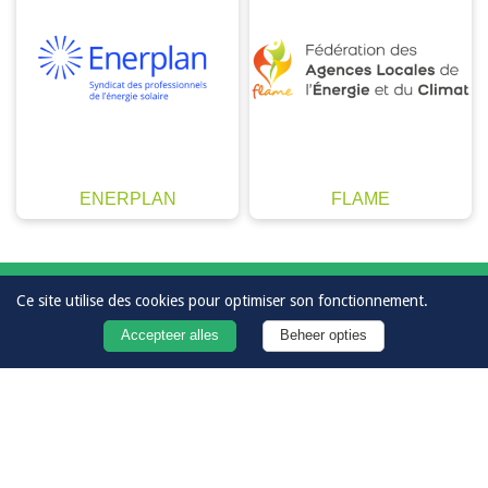
ENERPLAN
FLAME
Kontakt
Ce site utilise des cookies pour optimiser son fonctionnement.
Accepteer alles
Beheer opties
Taste
Link
Yout