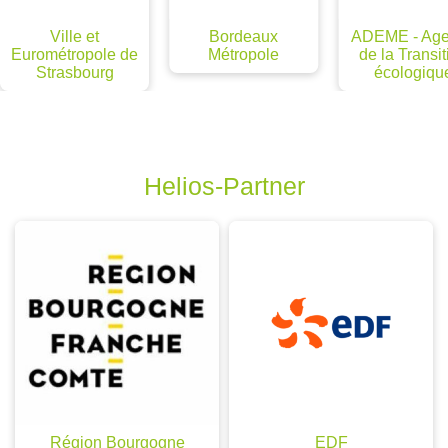
Bordeaux
ADEME - Agence
Dijon Métro
Métropole
de la Transition
écologique
Helios-Partner
Région Bourgogne
EDF