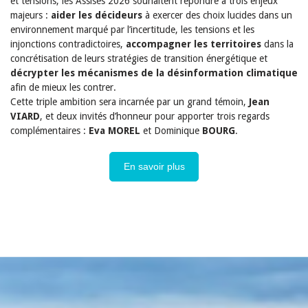
et tensions, les Assises 2026 souhaitent répondre à trois enjeux
majeurs :
aider les décideurs
à exercer des choix lucides dans un
environnement marqué par l’incertitude, les tensions et les
injonctions contradictoires,
accompagner les territoires
dans la
concrétisation de leurs stratégies de transition énergétique et
décrypter les mécanismes de la désinformation climatique
afin de mieux les contrer.
Cette triple ambition sera incarnée par un grand témoin,
Jean
VIARD
, et deux invités d’honneur pour apporter trois regards
complémentaires :
Eva MOREL
et Dominique
BOURG
.
En savoir plus