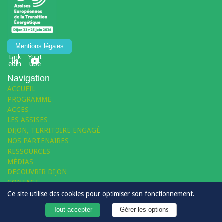
Mentions légales
Link
Yout
edin
ube
Navigation
ACCUEIL
PROGRAMME
ACCES
LES ASSISES
DIJON, TERRITOIRE ENGAGÉ
NOS PARTENAIRES
RESSOURCES
MÉDIAS
DECOUVRIR DIJON
CONTACT
Ce site utilise des cookies pour optimiser son fonctionnement.
Tout accepter
Gérer les options
© 2026 Dijon Métropole - Tous droits réservés