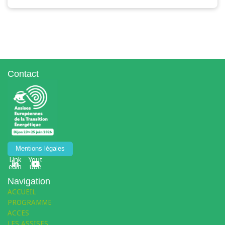
Contact
Mentions légales
Link
Yout
edin
ube
Navigation
ACCUEIL
PROGRAMME
ACCES
LES ASSISES